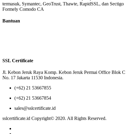
termasuk, Symantec, GeoTrust, Thawte, RapidSSL, dan Sectigo
Formely Comodo CA
Bantuan
Tentang Kami
Reseller
Privacy Policy
Terms of Us
SSL Certificate
Jl. Kebon Jeruk Raya Komp. Kebon Jeruk Permai Office Blok C
No. 17 Jakarta 11530 Indonesia.
(+62) 21 53667855
(+62) 21 53667854
sales@sslcertificate.id
sslcertificate.id Copyright© 2020. All Rights Reserved.