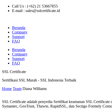
Call Us : (+62) 21 53667855
E-mail : sales@sslcertificate.id
Beranda
Company
Support
FAQ
Beranda
Company
Support
FAQ
SSL Certificate
Sertifikasi SSL Murah - SSL Indonesia Terbaik
Home
Team
Diana Williams
SSL Certificate adalah penyedia Sertifikat keamanan SSL Certificate 
Symantec, GeoTrust, Thawte, RapidSSL, dan Sectigo Formely Co