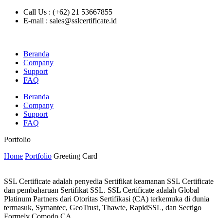
Call Us : (+62) 21 53667855
E-mail : sales@sslcertificate.id
Beranda
Company
Support
FAQ
Beranda
Company
Support
FAQ
Portfolio
Home
Portfolio
Greeting Card
SSL Certificate adalah penyedia Sertifikat keamanan SSL Certificate
dan pembaharuan Sertifikat SSL. SSL Certificate adalah Global
Platinum Partners dari Otoritas Sertifikasi (CA) terkemuka di dunia
termasuk, Symantec, GeoTrust, Thawte, RapidSSL, dan Sectigo
Formely Comodo CA