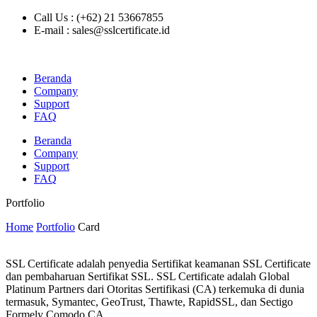
Call Us : (+62) 21 53667855
E-mail : sales@sslcertificate.id
Beranda
Company
Support
FAQ
Beranda
Company
Support
FAQ
Portfolio
Home
Portfolio
Card
SSL Certificate adalah penyedia Sertifikat keamanan SSL Certificate
dan pembaharuan Sertifikat SSL. SSL Certificate adalah Global
Platinum Partners dari Otoritas Sertifikasi (CA) terkemuka di dunia
termasuk, Symantec, GeoTrust, Thawte, RapidSSL, dan Sectigo
Formely Comodo CA