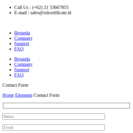
Call Us : (+62) 21 53667855
E-mail : sales@sslcertificate.id
Beranda
Company
Support
FAQ
Beranda
Company
Support
FAQ
Contact Form
Home
Elements
Contact Form